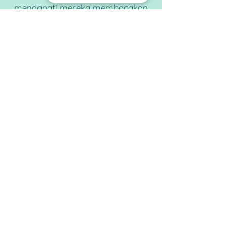
mendapati mereka membacakan
kepada anda dan bukannya
meminta anda membaca kepada
mereka!
CONTACT US
Tel.
+65 6909 1883
Tel.
+65 9238 3919
Email
hello@schoolofconcepts.sg
VISIT US
Flagship Outlet:
11 Tanjong Katong Road
#02-38
Singapore 437157
Monday - Friday 11:00 - 21:00
Saturday - Sunday 9:00 - 19:00