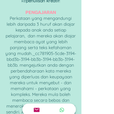
ke
penulisan kreatif
!
PENGAJARAN
Perkataan yang mengandungi
lebih daripada 3 huruf akan diajar
kepada anak anda setiap
pelajaran, dan mereka akan diajar
membaca ayat yang lebih
panjang serta teks kefahaman
yang mudah._cc781905-5cde-3194-
bbd3b-3194-bb3b-3194-bb3b-3194-
bb3b. mengejutkan anda dengan
perbendaharaan kata mereka
yang diperluas dan keupayaan
mereka untuk menyebut - dan
memahami - perkataan yang
kompleks. Mereka mula boleh
membaca secara bebas dan
meneroka cerita dan buku baharu
sendiri. Anda akan terkejut apabila