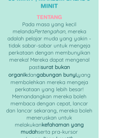
MINIT
TENTANG
Pada masa yang kecil
melanda
Pertengahan
, mereka
adalah pelajar muda yang yakin -
tidak sabar-sabar untuk mengeja
perkataan dengan membunyikan
mereka! Mereka dapat mengenal
pasti
surat bukan
organik
dan
gabungan bunyi,
yang
membolehkan mereka mengeja
perkataan yang lebih besar!
Memandangkan mereka boleh
membaca dengan cepat, lancar
dan lancar sekarang, mereka boleh
meneruskan untuk
melakukan
kefahaman yang
mudah
serta pra-kursor