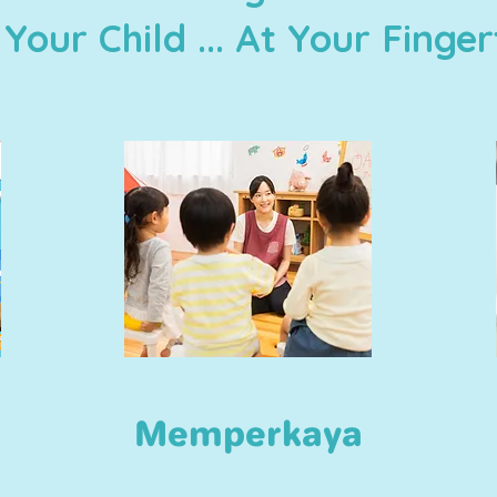
 Your Child ... At Your Finger
Memperkaya