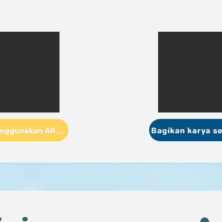
ggunakan AR Interaktif
Bagikan karya s