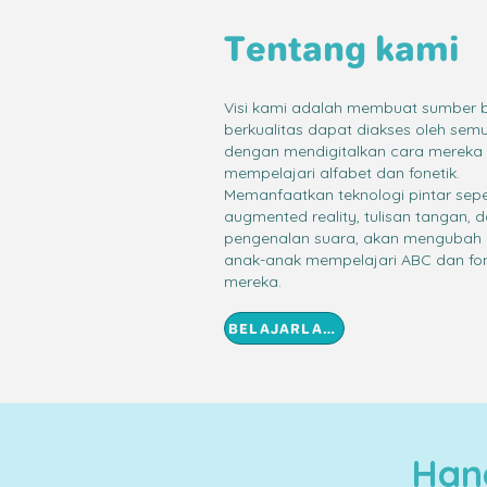
Tentang kami
Visi kami adalah membuat sumber b
berkualitas dapat diakses oleh sem
dengan mendigitalkan cara mereka
mempelajari alfabet dan fonetik.
Memanfaatkan teknologi pintar sepe
augmented reality, tulisan tangan, 
pengenalan suara, akan mengubah 
anak-anak mempelajari ABC dan fon
mereka.
BELAJARLAH LAGI
Han