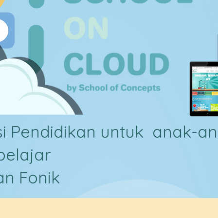
si Pendidikan untuk anak-a
belajar
n Fonik