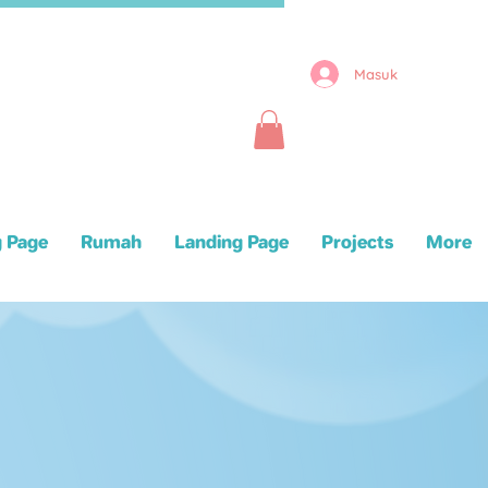
Masuk
g Page
Rumah
Landing Page
Projects
More