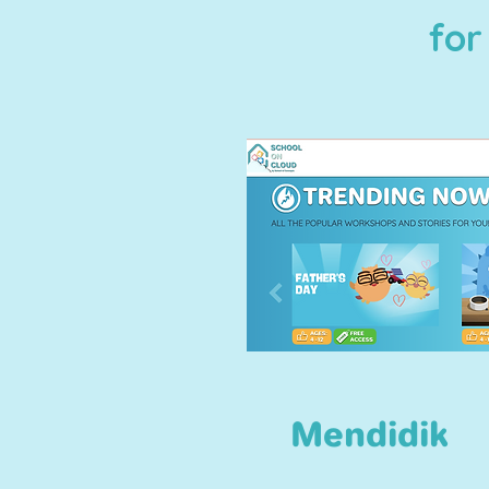
for
Mendidik