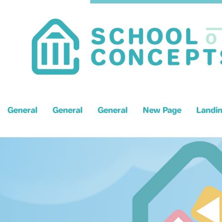
General
General
General
New Page
Landi