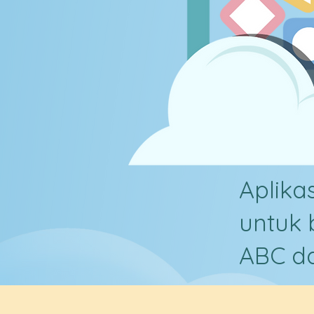
Aplika
untuk 
ABC da